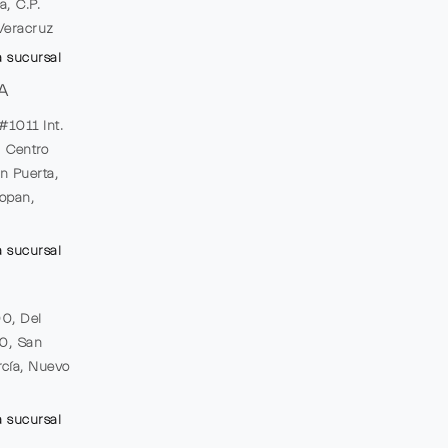
a, C.P.
Veracruz
a sucursal
A
#1011 Int.
, Centro
n Puerta,
opan,
a sucursal
00, Del
20, San
cía, Nuevo
a sucursal