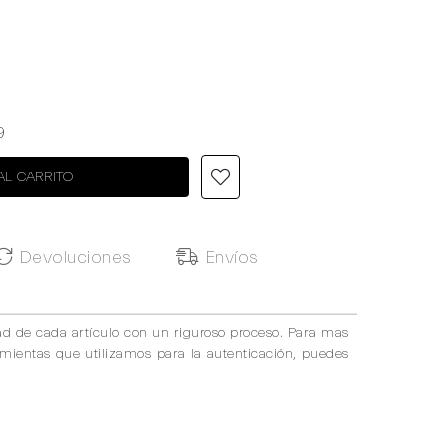
9
AL CARRITO
Devoluciones
Envíos
ad de cada artículo con un riguroso proceso. Para mas
amientas que utilizamos para la autenticación, puedes