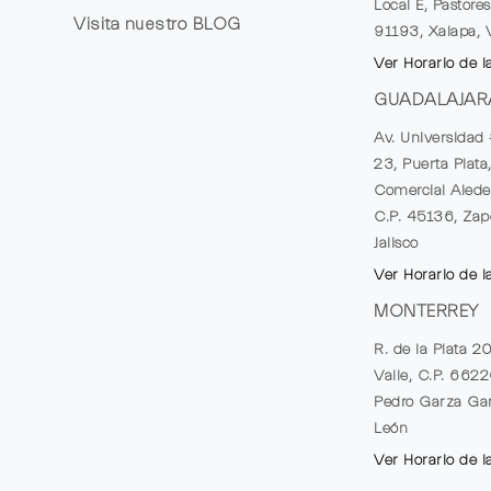
Local E, Pastores
Visita nuestro
BLOG
91193, Xalapa, 
Ver Horario de l
GUADALAJAR
Av. Universidad 
23, Puerta Plata
Comercial Alede
C.P. 45136, Zap
Jalisco
Ver Horario de l
MONTERREY
R. de la Plata 2
Valle, C.P. 662
Pedro Garza Gar
León
Ver Horario de l