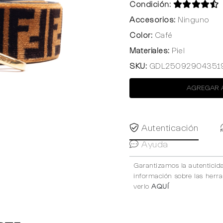
Condición:
Accesorios:
Ninguno
Color:
Café
Materiales:
Piel
SKU:
GDL25092904351
AGREGAR 
Autenticación
Ayuda
Garantizamos la autenticid
información sobre las herr
verlo
AQUÍ