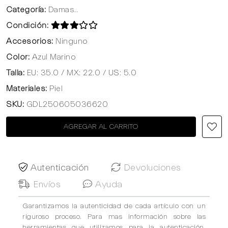
Categoría:
Damas..
Condición:
Accesorios:
Ninguno
Color:
Azul Marino
Talla:
EU: 35.0 / MX: 22.0 / US: 5.0
Materiales:
Piel
SKU:
GDL250605036620
AGREGAR AL CARRITO
Autenticación
Devoluciones
Envíos
Ayuda
Garantizamos la autenticidad de cada artículo con un
riguroso proceso. Para mas información sobre las
herramientas que utilizamos para la autenticación,