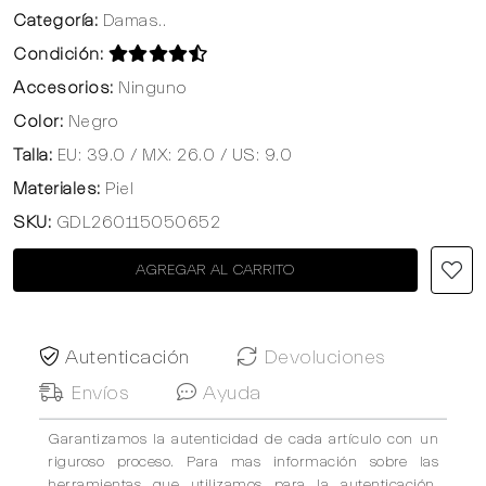
Categoría:
Damas..
Condición:
Accesorios:
Ninguno
Color:
Negro
Talla:
EU: 39.0 / MX: 26.0 / US: 9.0
Materiales:
Piel
SKU:
GDL260115050652
AGREGAR AL CARRITO
Autenticación
Devoluciones
Envíos
Ayuda
Garantizamos la autenticidad de cada artículo con un
riguroso proceso. Para mas información sobre las
herramientas que utilizamos para la autenticación,