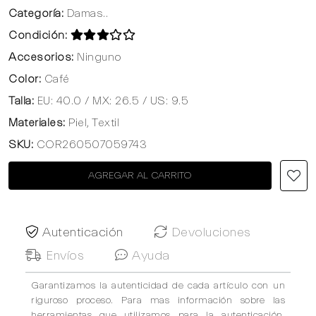
Categoría:
Damas..
Condición:
Accesorios:
Ninguno
Color:
Café
Talla:
EU: 40.0 / MX: 26.5 / US: 9.5
Materiales:
Piel, Textil
SKU:
COR260507059743
AGREGAR AL CARRITO
Autenticación
Devoluciones
Envíos
Ayuda
Garantizamos la autenticidad de cada artículo con un
riguroso proceso. Para mas información sobre las
herramientas que utilizamos para la autenticación,