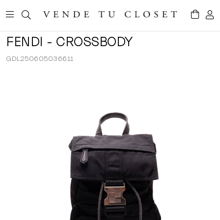
FENDI - CROSSBODY
GDL250605036611