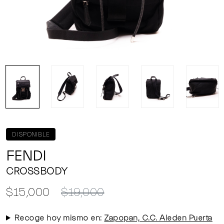
DISPONIBLE
FENDI
CROSSBODY
$15,000
$19,000
Recoge hoy mismo en:
Zapopan, C.C. Aleden Puerta