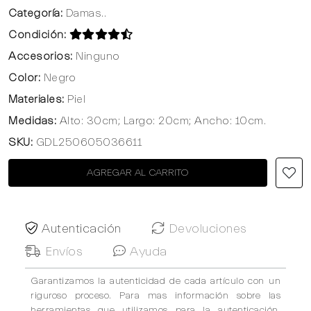
Categoría:
Damas..
Condición:
Accesorios:
Ninguno
Color:
Negro
Materiales:
Piel
Medidas:
Alto: 30cm; Largo: 20cm; Ancho: 10cm.
SKU:
GDL250605036611
AGREGAR AL CARRITO
Autenticación
Devoluciones
Envíos
Ayuda
Garantizamos la autenticidad de cada artículo con un
riguroso proceso. Para mas información sobre las
herramientas que utilizamos para la autenticación,