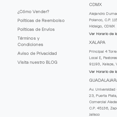
CDMX
¿Cómo Vender?
Alejandro Duma
Polanco, C.P. 1
Políticas de Reembolso
Hidalgo, CDMX
Políticas de Envíos
Ver Horario de l
Términos y
XALAPA
Condiciones
Principal 4 Torr
Aviso de Privacidad
Local E, Pastores
Visita nuestro
BLOG
91193, Xalapa, 
Ver Horario de l
GUADALAJAR
Av. Universidad 
23, Puerta Plata
Comercial Alede
C.P. 45136, Zap
Jalisco