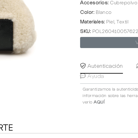
Accesorios:
Cubrepolvo 
Color:
Blanco
Materiales:
Piel, Textil
SKU:
POL26041005762
Autenticación
Ayuda
Garantizamos la autenticid
información sobre las herr
verlo
AQUÍ
RTE