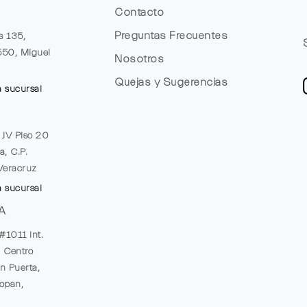
Contacto
Preguntas Frecuentes
s 135,
1550, Miguel
Nosotros
Quejas y Sugerencias
a sucursal
e JV Piso 20
a, C.P.
Veracruz
a sucursal
A
#1011 Int.
, Centro
n Puerta,
opan,