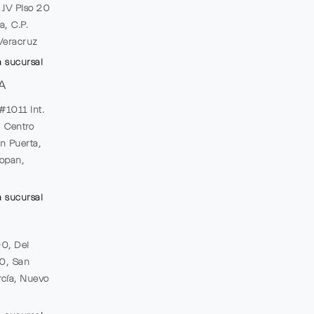
e JV Piso 20
a, C.P.
Veracruz
a sucursal
A
#1011 Int.
, Centro
n Puerta,
opan,
a sucursal
00, Del
20, San
cía, Nuevo