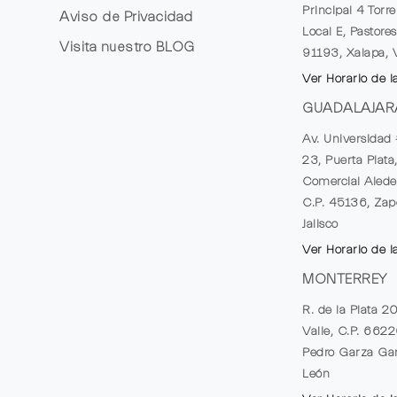
Principal 4 Torr
Aviso de Privacidad
Local E, Pastores
Visita nuestro
BLOG
91193, Xalapa, 
Ver Horario de l
GUADALAJAR
Av. Universidad 
23, Puerta Plata
Comercial Alede
C.P. 45136, Zap
Jalisco
Ver Horario de l
MONTERREY
R. de la Plata 2
Valle, C.P. 662
Pedro Garza Gar
León