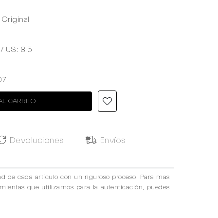
Original
 / US: 8.5
07
AL CARRITO
Devoluciones
Envíos
ad de cada artículo con un riguroso proceso. Para mas
amientas que utilizamos para la autenticación, puedes