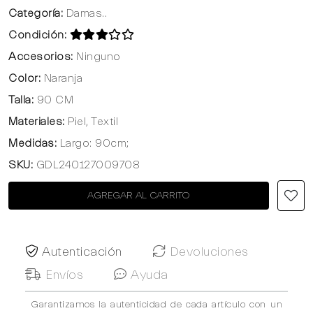
Categoría:
Damas..
Condición:
Accesorios:
Ninguno
Color:
Naranja
Talla:
90 CM
Materiales:
Piel, Textil
Medidas:
Largo: 90cm;
SKU:
GDL240127009708
AGREGAR AL CARRITO
Autenticación
Devoluciones
Envíos
Ayuda
Garantizamos la autenticidad de cada artículo con un