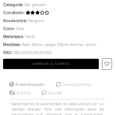
Categoría:
Sin género..
Condición:
Accesorios:
Ninguno
Color:
Gris
Materiales:
Textil
Medidas:
Alto: 15cm; Largo: 28cm; Ancho: 10cm.
SKU:
GDL241003023193
AGREGAR AL CARRITO
Autenticación
Devoluciones
Envíos
Ayuda
Garantizamos la autenticidad de cada artículo con un
riguroso proceso. Para mas información sobre las
herramientas que utilizamos para la autenticación,