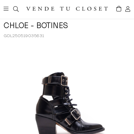
CHLOE - BOTINES
GDL250519035631