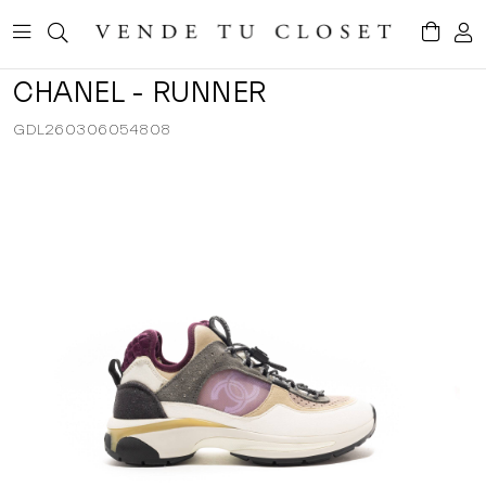
CHANEL - RUNNER
GDL260306054808