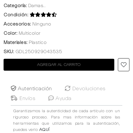
Categoría:
Damas..
Condición:
Accesorios:
Ninguno
Color:
Multicolor
Materiales:
Plastico
SKU:
GDL250929043535
AGREGAR AL CARRITO
Autenticación
Devoluciones
Envíos
Ayuda
Garantizamos la autenticidad de cada artículo con un
riguroso proceso. Para mas información sobre las
herramientas que utilizamos para la autenticación,
puedes verlo
AQUÍ