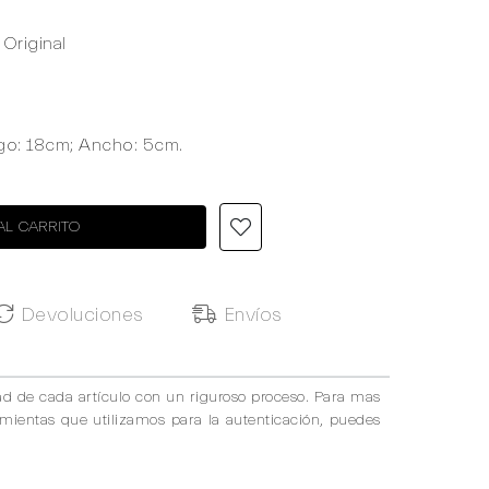
Original
rgo: 18cm; Ancho: 5cm.
AL CARRITO
Devoluciones
Envíos
ad de cada artículo con un riguroso proceso. Para mas
amientas que utilizamos para la autenticación, puedes