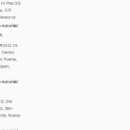
e JV Piso 20
a, C.P.
Veracruz
a sucursal
A
#1011 Int.
, Centro
n Puerta,
opan,
a sucursal
00, Del
20, San
cía, Nuevo