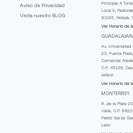
Principal 4 Torr
Aviso de Privacidad
Local E, Pastores
Visita nuestro
BLOG
91193, Xalapa, 
Ver Horario de l
GUADALAJAR
Av. Universidad 
23, Puerta Plata
Comercial Alede
C.P. 45136, Zap
Jalisco
Ver Horario de l
MONTERREY
R. de la Plata 2
Valle, C.P. 662
Pedro Garza Gar
León