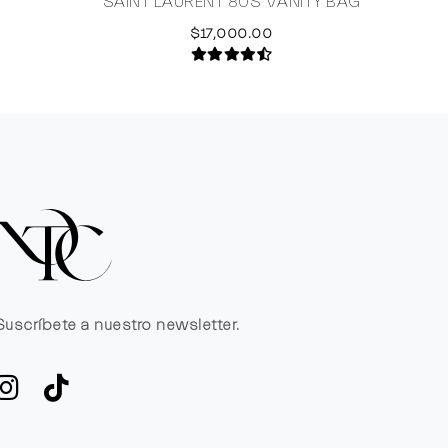
SAINT LAURENT 80S VANITY BAG
DOLC
$17,000.00
Suscríbete a nuestro newsletter.