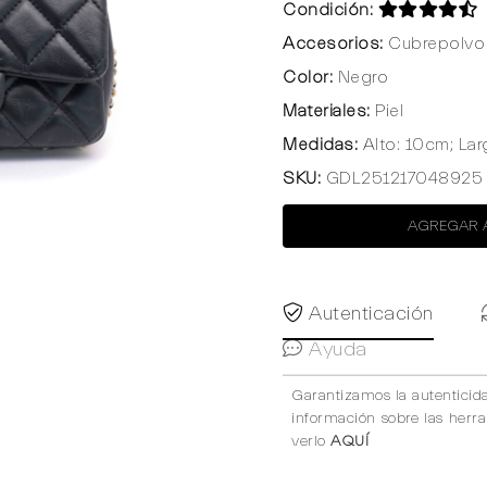
Condición:
Accesorios:
Cubrepolvo 
Color:
Negro
Materiales:
Piel
Medidas:
Alto: 10cm; La
SKU:
GDL251217048925
AGREGAR 
Autenticación
Ayuda
Garantizamos la autenticid
información sobre las herr
verlo
AQUÍ