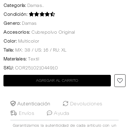
Categoría:
Damas..
Condición:
Genero:
Damas
Accesorios:
Cubrepolvo Original
Color:
Multicolor
Talla:
MX: 38 / US: 16 / RU: XL
Materiales:
Textil
SKU:
COR251021044910
AGREGAR AL CARRITO
Autenticación
Devoluciones
Envíos
Ayuda
Garantizamos la autenticidad de cada artículo con un