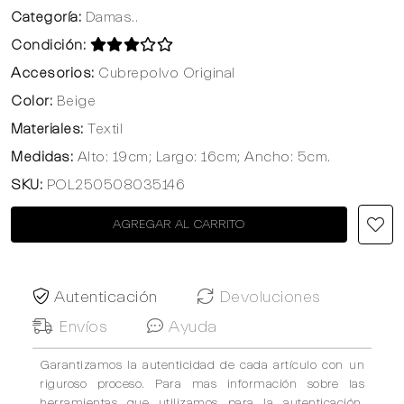
Categoría:
Damas..
Condición:
Accesorios:
Cubrepolvo Original
Color:
Beige
Materiales:
Textil
Medidas:
Alto: 19cm; Largo: 16cm; Ancho: 5cm.
SKU:
POL250508035146
AGREGAR AL CARRITO
Autenticación
Devoluciones
Envíos
Ayuda
Garantizamos la autenticidad de cada artículo con un
riguroso proceso. Para mas información sobre las
herramientas que utilizamos para la autenticación,