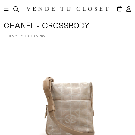
CHANEL - CROSSBODY
POL250508035146