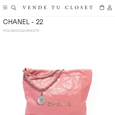
CHANEL - 22
POL260302054370