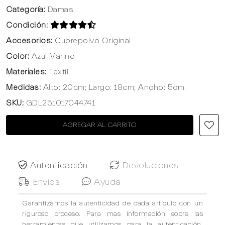
Categoría:
Damas..
Condición:
Accesorios:
Cubrepolvo Original
Color:
Azul Marino
Materiales:
Textil
Medidas:
Alto: 20cm; Largo: 18cm; Ancho: 5cm.
SKU:
GDL251017044741
AGREGAR AL CARRITO
Autenticación
Devoluciones
Envíos
Ayuda
Garantizamos la autenticidad de cada artículo con un
riguroso proceso. Para mas información sobre las
herramientas que utilizamos para la autenticación,