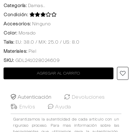
Categoría:
Damas..
Condición:
Accesorios:
Ninguno
Color:
Morado
Talla:
EU: 38.0 / MX: 25.0 / US: 8.0
Materiales:
Piel
SKU:
GDL241028024609
AGREGAR AL CARRITO
Autenticación
Devoluciones
Envíos
Ayuda
Garantizamos la autenticidad de cada artículo con un
riguroso proceso. Para mas información sobre las
herramientas que utilizamos para la autenticación,