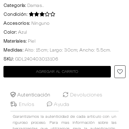
Categoría:
Damas..
Condición:
Accesorios:
Ninguno
Color:
Azul
Materiales:
Piel
Medidas:
Alto: 15cm; Largo: 30cm; Ancho: 5.5cm.
SKU:
GDL240403013106
AGREGAR AL CARRITO
Autenticación
Devoluciones
Envíos
Ayuda
Garantizamos la autenticidad de cada artículo con un
riguroso proceso. Para mas información sobre las
herramientas que utilizamos para la autenticación,