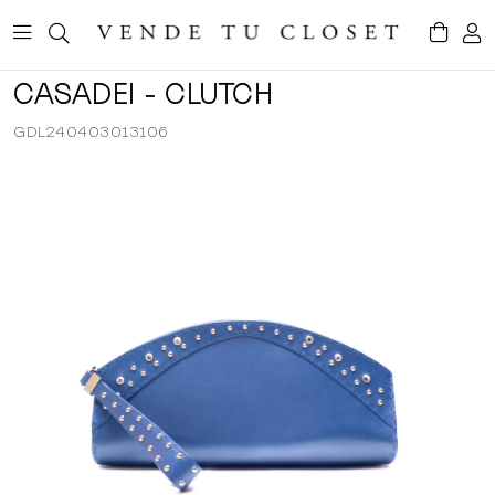
CASADEI - CLUTCH
GDL240403013106