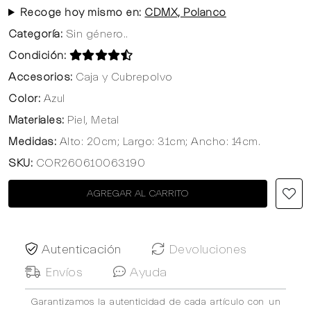
Recoge hoy mismo en:
CDMX, Polanco
Categoría:
Sin género..
Condición:
Accesorios:
Caja y Cubrepolvo
Color:
Azul
Materiales:
Piel, Metal
Medidas:
Alto: 20cm; Largo: 31cm; Ancho: 14cm.
SKU:
COR260610063190
AGREGAR AL CARRITO
Autenticación
Devoluciones
Envíos
Ayuda
Garantizamos la autenticidad de cada artículo con un