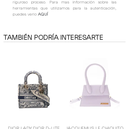
riguroso proceso. Para mas información sobre las
herramientas que utilizamos para la autenticación,
puedes verlo
AQUÍ
TAMBIÉN PODRÍA INTERESARTE
L
DIOR LADY DIOR D-LITE
JACQUEMUS LE CHIQUITO