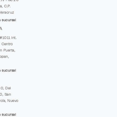
a, C.P.
Veracruz
a sucursal
A
#1011 Int.
, Centro
n Puerta,
opan,
a sucursal
00, Del
20, San
cía, Nuevo
a sucursal