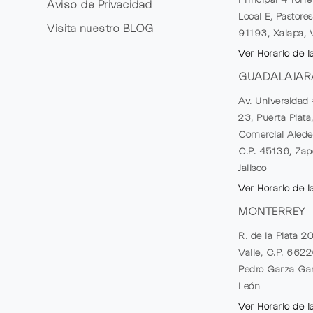
Aviso de Privacidad
Local E, Pastores
Visita nuestro
BLOG
91193, Xalapa, 
Ver Horario de l
GUADALAJAR
Av. Universidad 
23, Puerta Plata
Comercial Alede
C.P. 45136, Zap
Jalisco
Ver Horario de l
MONTERREY
R. de la Plata 2
Valle, C.P. 662
Pedro Garza Gar
León
Ver Horario de l