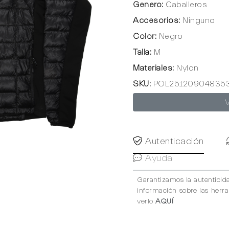
Genero:
Caballeros
Accesorios:
Ninguno
Color:
Negro
Talla:
M
Materiales:
Nylon
SKU:
POL25120904835
Autenticación
Ayuda
Garantizamos la autenticid
información sobre las herr
verlo
AQUÍ