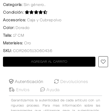
Categoría:
Sin género..
Condición:
Accesorios:
Caja y Cubrepolvo
Color:
Dorado
Talla:
17 CM
Materiales:
Oro
SKU:
COR260513060436
AGREGAR AL CARRITO
Autenticación
Devoluciones
Envíos
Ayuda
Garantizamos la autenticidad de cada artículo con un
riguroso proceso. Para mas información sobre las
herramientas que utilizamos para la autenticación,