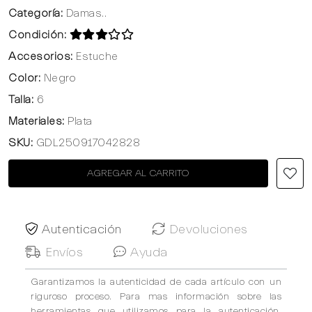
Categoría:
Damas..
Condición:
Accesorios:
Estuche
Color:
Negro
Talla:
6
Materiales:
Plata
SKU:
GDL250917042828
AGREGAR AL CARRITO
Autenticación
Devoluciones
Envíos
Ayuda
Garantizamos la autenticidad de cada artículo con un
riguroso proceso. Para mas información sobre las
herramientas que utilizamos para la autenticación,