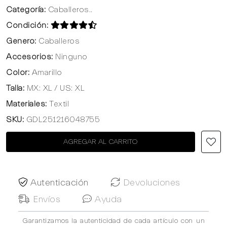
Categoría:
Caballeros..
Condición:
Genero:
Caballeros
Accesorios:
Ninguno
Color:
Amarillo
Talla:
MX: XL / US: XL
Materiales:
Textil
SKU:
GDL251216048755
AGREGAR AL CARRITO
Autenticación
Devoluciones
Envíos
Ayuda
Garantizamos la autenticidad de cada artículo con un