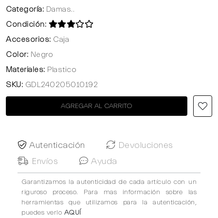
Categoría:
Damas..
Condición:
Accesorios:
Caja
Color:
Negro
Materiales:
Plastico
SKU:
GDL240205010192
AGREGAR AL CARRITO
Autenticación
Devoluciones
Envíos
Ayuda
Garantizamos la autenticidad de cada artículo con un
riguroso proceso. Para mas información sobre las
herramientas que utilizamos para la autenticación,
puedes verlo
AQUÍ