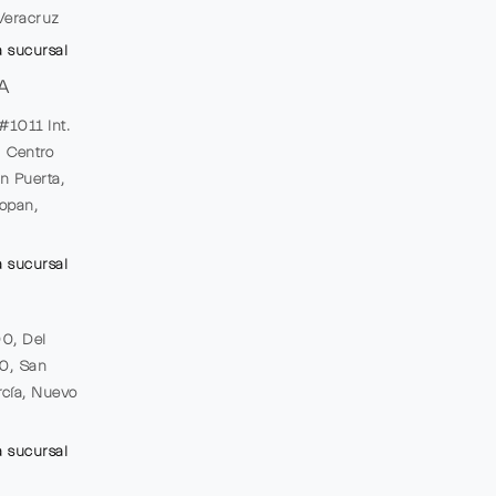
Veracruz
a sucursal
A
#1011 Int.
, Centro
n Puerta,
opan,
a sucursal
00, Del
20, San
cía, Nuevo
a sucursal