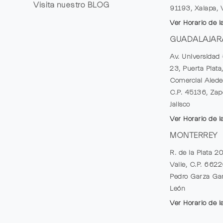
Visita nuestro
BLOG
91193, Xalapa, 
Ver Horario de l
GUADALAJAR
Av. Universidad 
23, Puerta Plata
Comercial Alede
C.P. 45136, Zap
Jalisco
Ver Horario de l
MONTERREY
R. de la Plata 2
Valle, C.P. 662
Pedro Garza Gar
León
Ver Horario de l