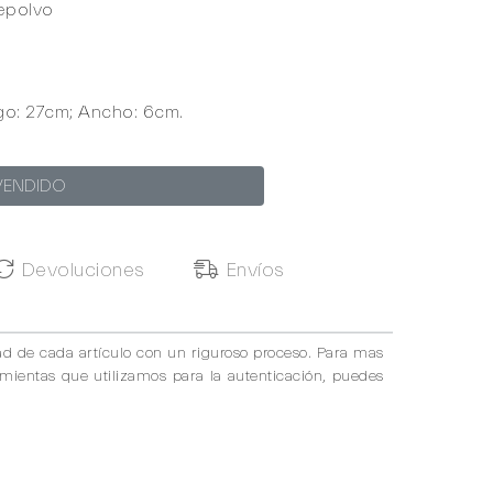
epolvo
go: 27cm; Ancho: 6cm.
VENDIDO
Devoluciones
Envíos
ad de cada artículo con un riguroso proceso. Para mas
amientas que utilizamos para la autenticación, puedes