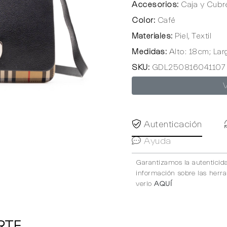
Accesorios:
Caja y Cubr
Color:
Café
Materiales:
Piel, Textil
Medidas:
Alto: 18cm; Lar
SKU:
GDL250816041107
Autenticación
Ayuda
Garantizamos la autenticid
información sobre las herr
verlo
AQUÍ
RTE