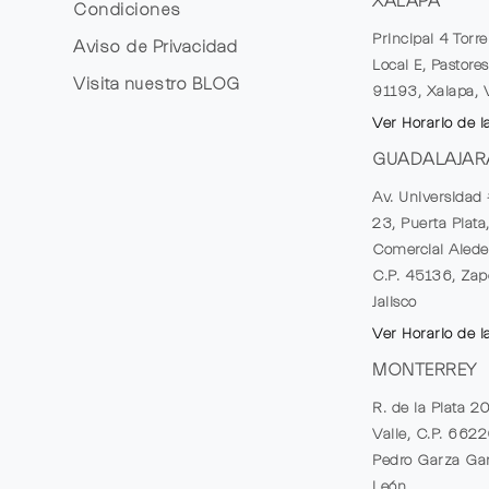
XALAPA
Condiciones
Principal 4 Torr
Aviso de Privacidad
Local E, Pastores
Visita nuestro
BLOG
91193, Xalapa, 
Ver Horario de l
GUADALAJAR
Av. Universidad 
23, Puerta Plata
Comercial Alede
C.P. 45136, Zap
Jalisco
Ver Horario de l
MONTERREY
R. de la Plata 2
Valle, C.P. 662
Pedro Garza Gar
León