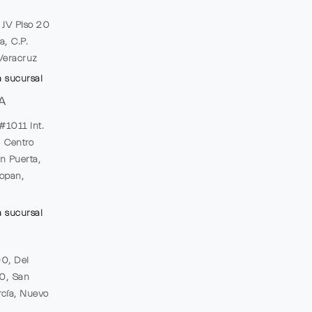
e JV Piso 20
a, C.P.
Veracruz
a sucursal
A
#1011 Int.
, Centro
n Puerta,
opan,
a sucursal
00, Del
20, San
cía, Nuevo