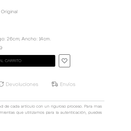
Original
go: 26cm; Ancho: 14cm.
9
AL CARRITO
Devoluciones
Envíos
ad de cada artículo con un riguroso proceso. Para mas
amientas que utilizamos para la autenticación, puedes