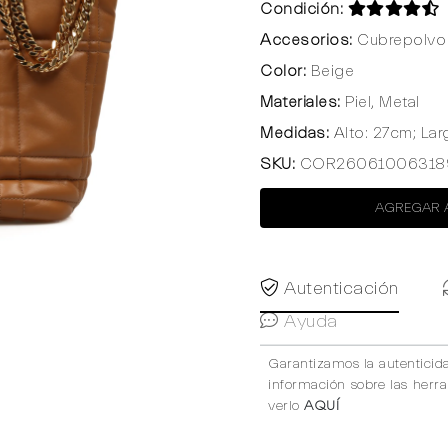
Condición:
Accesorios:
Cubrepolvo 
Color:
Beige
Materiales:
Piel, Metal
Medidas:
Alto: 27cm; Lar
SKU:
COR26061006318
AGREGAR 
Autenticación
Ayuda
Garantizamos la autenticid
información sobre las herr
verlo
AQUÍ