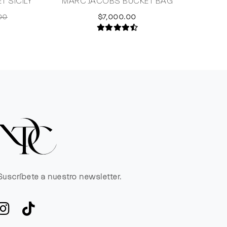
 SICILY
MARC JACOBS BUCKET BAG
STELL
00
$7,000.00
Suscríbete a nuestro newsletter.