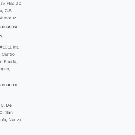
e JV Piso 20
a, C.P.
Veracruz
a sucursal
A
#1011 Int.
, Centro
n Puerta,
opan,
a sucursal
00, Del
20, San
cía, Nuevo