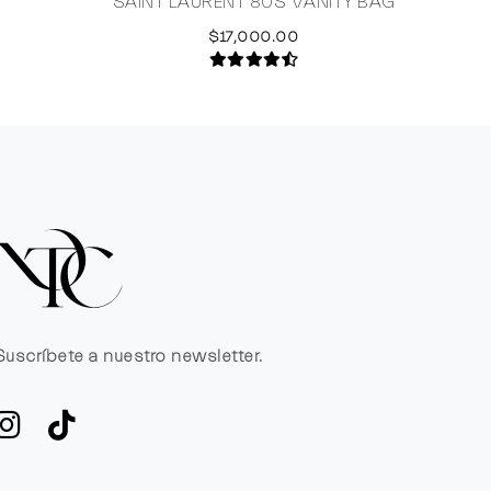
SAINT LAURENT 80S VANITY BAG
DOLC
$17,000.00
Suscríbete a nuestro newsletter.