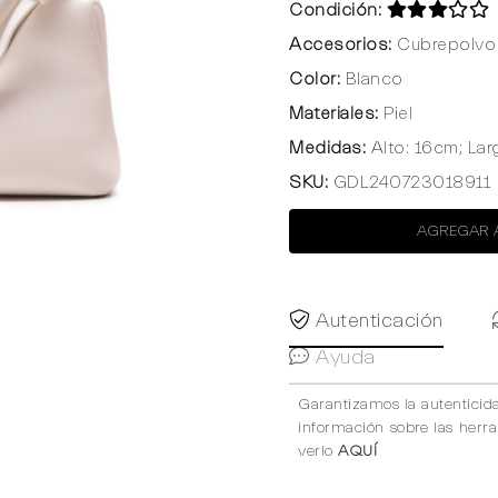
Condición:
Accesorios:
Cubrepolvo 
Color:
Blanco
Materiales:
Piel
Medidas:
Alto: 16cm; La
SKU:
GDL240723018911
AGREGAR 
Autenticación
Ayuda
Garantizamos la autenticid
información sobre las herr
verlo
AQUÍ