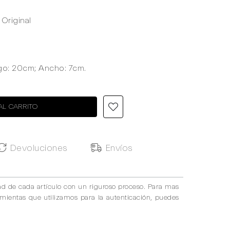
Original
rgo: 20cm; Ancho: 7cm.
AL CARRITO
Devoluciones
Envíos
ad de cada artículo con un riguroso proceso. Para mas
amientas que utilizamos para la autenticación, puedes