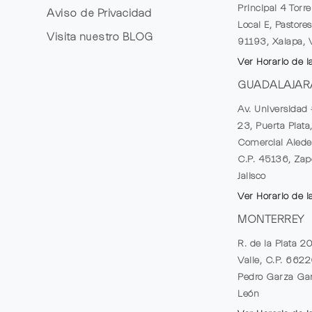
Principal 4 Torr
Aviso de Privacidad
Local E, Pastores
Visita nuestro
BLOG
91193, Xalapa, 
Ver Horario de l
GUADALAJAR
Av. Universidad 
23, Puerta Plata
Comercial Alede
C.P. 45136, Zap
Jalisco
Ver Horario de l
MONTERREY
R. de la Plata 2
Valle, C.P. 662
Pedro Garza Gar
León