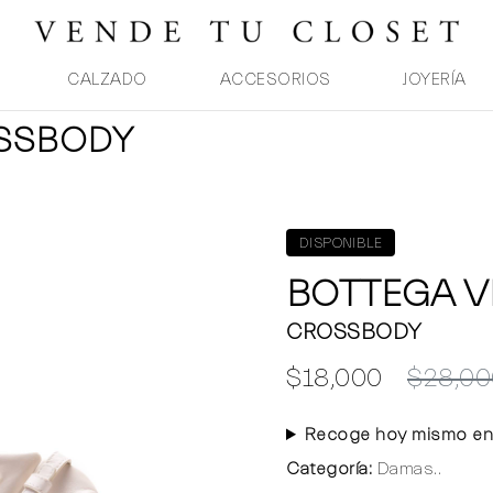
CALZADO
ACCESORIOS
JOYERÍA
OSSBODY
DISPONIBLE
BOTTEGA V
CROSSBODY
$18,000
$28,00
Recoge hoy mismo en
Categoría:
Damas..