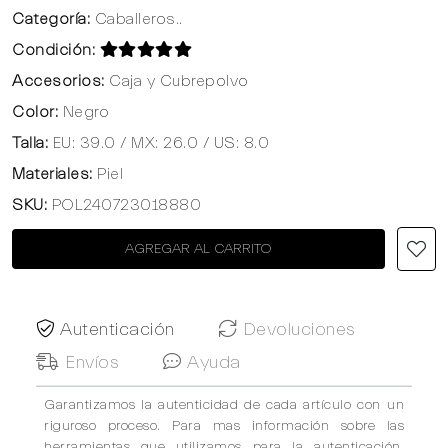
Categoría:
Caballeros..
Condición:
Accesorios:
Caja y Cubrepolvo
Color:
Negro
Talla:
EU: 39.0 / MX: 26.0 / US: 8.0
Materiales:
Piel
SKU:
POL240723018880
AGREGAR AL CARRITO
Autenticación
Devoluciones
Envíos
Ayuda
Garantizamos la autenticidad de cada artículo con un
riguroso proceso. Para mas información sobre las
herramientas que utilizamos para la autenticación,