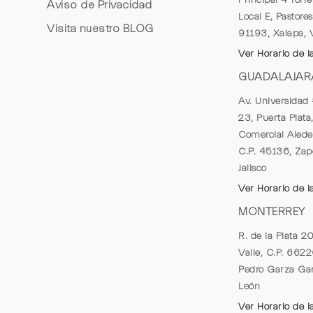
Aviso de Privacidad
Local E, Pastores
Visita nuestro
BLOG
91193, Xalapa, 
Ver Horario de l
GUADALAJAR
Av. Universidad 
23, Puerta Plata
Comercial Alede
C.P. 45136, Zap
Jalisco
Ver Horario de l
MONTERREY
R. de la Plata 2
Valle, C.P. 662
Pedro Garza Gar
León
Ver Horario de l