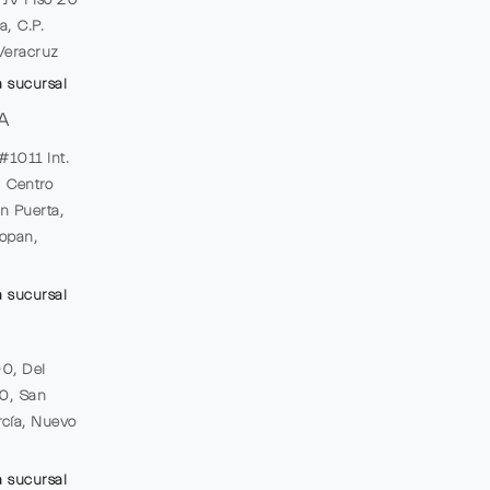
a, C.P.
Veracruz
a sucursal
A
#1011 Int.
, Centro
n Puerta,
opan,
a sucursal
00, Del
20, San
cía, Nuevo
a sucursal