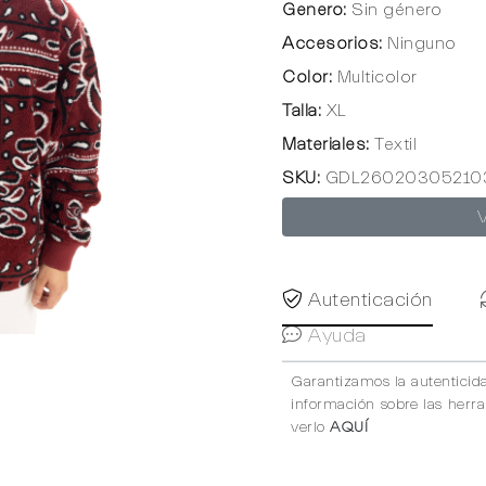
Genero:
Sin género
Accesorios:
Ninguno
Color:
Multicolor
Talla:
XL
Materiales:
Textil
SKU:
GDL26020305210
Autenticación
Ayuda
Garantizamos la autenticid
información sobre las herr
verlo
AQUÍ