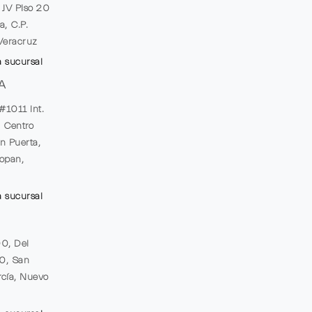
e JV Piso 20
a, C.P.
Veracruz
a sucursal
A
#1011 Int.
, Centro
n Puerta,
opan,
a sucursal
00, Del
20, San
cía, Nuevo