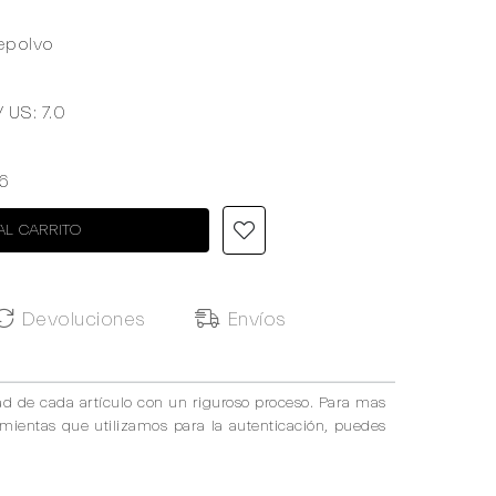
epolvo
/ US: 7.0
6
AL CARRITO
Devoluciones
Envíos
ad de cada artículo con un riguroso proceso. Para mas
amientas que utilizamos para la autenticación, puedes