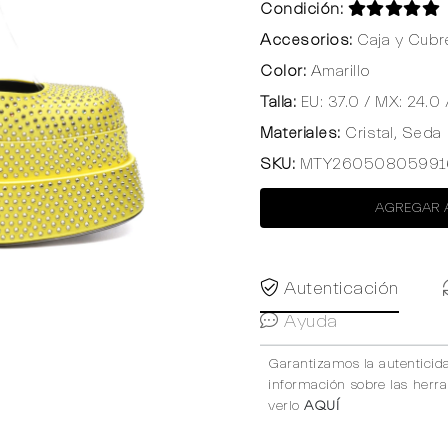
Condición:
Accesorios:
Caja y Cubr
Color:
Amarillo
Talla:
EU: 37.0 / MX: 24.0 
Materiales:
Cristal, Seda
SKU:
MTY26050805991
AGREGAR 
Autenticación
Ayuda
Garantizamos la autenticid
información sobre las herr
verlo
AQUÍ