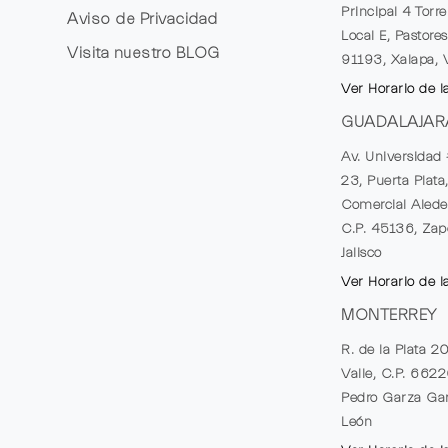
Principal 4 Torr
Aviso de Privacidad
Local E, Pastores
Visita nuestro
BLOG
91193, Xalapa, 
Ver Horario de l
GUADALAJAR
Av. Universidad 
23, Puerta Plata
Comercial Alede
C.P. 45136, Zap
Jalisco
Ver Horario de l
MONTERREY
R. de la Plata 2
Valle, C.P. 662
Pedro Garza Gar
León