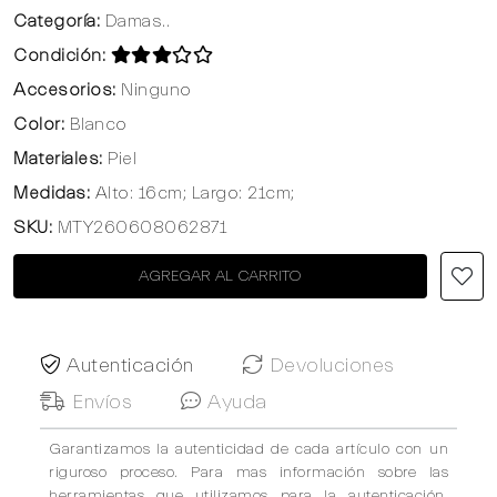
Categoría:
Damas..
Condición:
Accesorios:
Ninguno
Color:
Blanco
Materiales:
Piel
Medidas:
Alto: 16cm; Largo: 21cm;
SKU:
MTY260608062871
AGREGAR AL CARRITO
Autenticación
Devoluciones
Envíos
Ayuda
Garantizamos la autenticidad de cada artículo con un
riguroso proceso. Para mas información sobre las
herramientas que utilizamos para la autenticación,