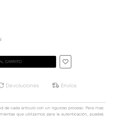
l
0
AL CARRITO
Devoluciones
Envíos
ad de cada artículo con un riguroso proceso. Para mas
amientas que utilizamos para la autenticación, puedes