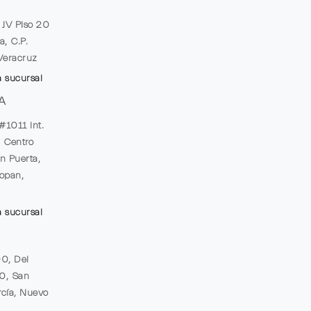
e JV Piso 20
a, C.P.
Veracruz
a sucursal
A
#1011 Int.
, Centro
n Puerta,
opan,
a sucursal
00, Del
20, San
cía, Nuevo