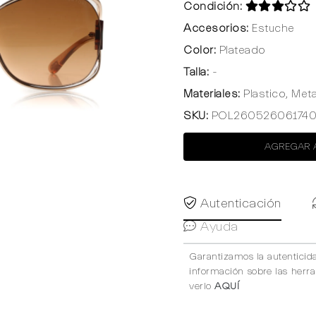
Condición:
Accesorios:
Estuche
Color:
Plateado
Talla:
-
Materiales:
Plastico, Meta
SKU:
POL26052606174
AGREGAR 
Autenticación
Ayuda
Garantizamos la autenticid
información sobre las herr
verlo
AQUÍ