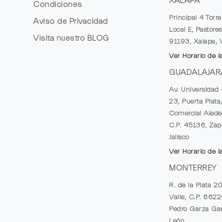
XALAPA
Condiciones
Principal 4 Torr
Aviso de Privacidad
Local E, Pastores
Visita nuestro
BLOG
91193, Xalapa, 
Ver Horario de l
GUADALAJAR
Av. Universidad 
23, Puerta Plata
Comercial Alede
C.P. 45136, Zap
Jalisco
Ver Horario de l
MONTERREY
R. de la Plata 2
Valle, C.P. 662
Pedro Garza Gar
León