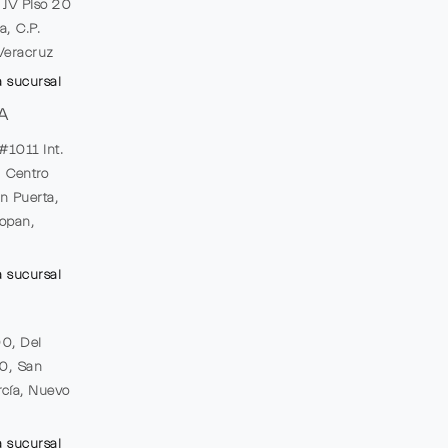
e JV Piso 20
a, C.P.
Veracruz
a sucursal
A
#1011 Int.
, Centro
n Puerta,
opan,
a sucursal
00, Del
20, San
cía, Nuevo
a sucursal