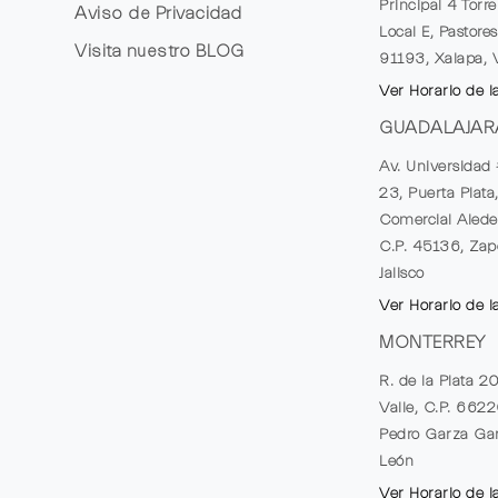
Principal 4 Torr
Aviso de Privacidad
Local E, Pastores
Visita nuestro
BLOG
91193, Xalapa, 
Ver Horario de l
GUADALAJAR
Av. Universidad 
23, Puerta Plata
Comercial Alede
C.P. 45136, Zap
Jalisco
Ver Horario de l
MONTERREY
R. de la Plata 2
Valle, C.P. 662
Pedro Garza Gar
León
Ver Horario de l