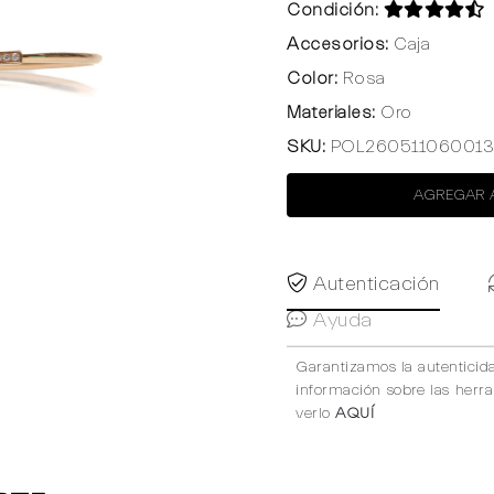
Condición:
Accesorios:
Caja
Color:
Rosa
Materiales:
Oro
SKU:
POL260511060013
AGREGAR 
Autenticación
Ayuda
Garantizamos la autenticid
información sobre las herr
verlo
AQUÍ