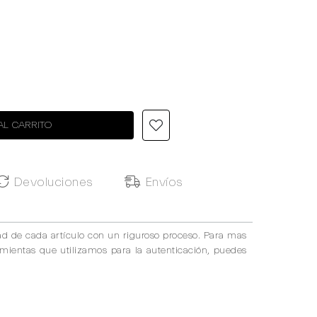
AL CARRITO
Devoluciones
Envíos
ad de cada artículo con un riguroso proceso. Para mas
amientas que utilizamos para la autenticación, puedes