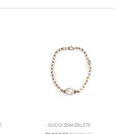
E
GUCCI BRAZALETE
H