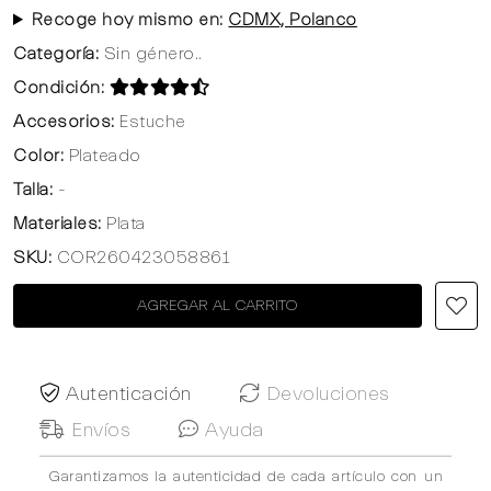
Recoge hoy mismo en:
CDMX, Polanco
Categoría:
Sin género..
Condición:
Accesorios:
Estuche
Color:
Plateado
Talla:
-
Materiales:
Plata
SKU:
COR260423058861
AGREGAR AL CARRITO
Autenticación
Devoluciones
Envíos
Ayuda
Garantizamos la autenticidad de cada artículo con un