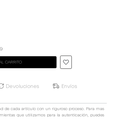
9
AL CARRITO
Devoluciones
Envíos
ad de cada artículo con un riguroso proceso. Para mas
amientas que utilizamos para la autenticación, puedes