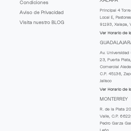
XALAPA
Condiciones
Principal 4 Torr
Aviso de Privacidad
Local E, Pastores
Visita nuestro
BLOG
91193, Xalapa, 
Ver Horario de l
GUADALAJAR
Av. Universidad 
23, Puerta Plata
Comercial Alede
C.P. 45136, Zap
Jalisco
Ver Horario de l
MONTERREY
R. de la Plata 2
Valle, C.P. 662
Pedro Garza Gar
León