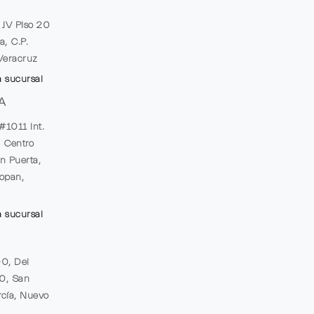
e JV Piso 20
a, C.P.
Veracruz
a sucursal
A
#1011 Int.
, Centro
n Puerta,
opan,
a sucursal
00, Del
20, San
cía, Nuevo