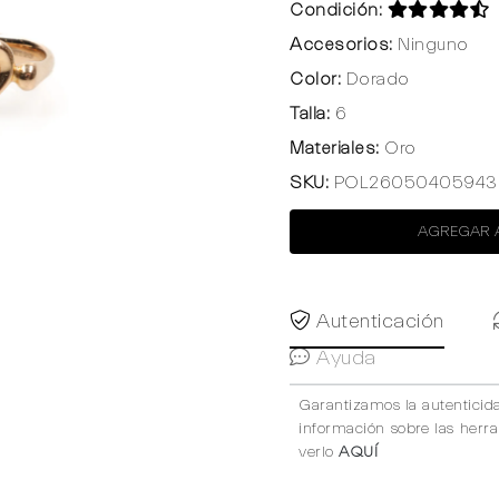
Condición:
Accesorios:
Ninguno
Color:
Dorado
Talla:
6
Materiales:
Oro
SKU:
POL26050405943
AGREGAR 
Autenticación
Ayuda
Garantizamos la autenticid
información sobre las herr
verlo
AQUÍ