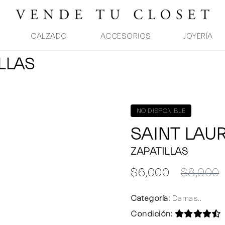
CALZADO
ACCESORIOS
JOYERÍA
LLAS
NO DISPONIBLE
SAINT LAU
ZAPATILLAS
$6,000
$8,000
Categoría:
Damas..
Condición: