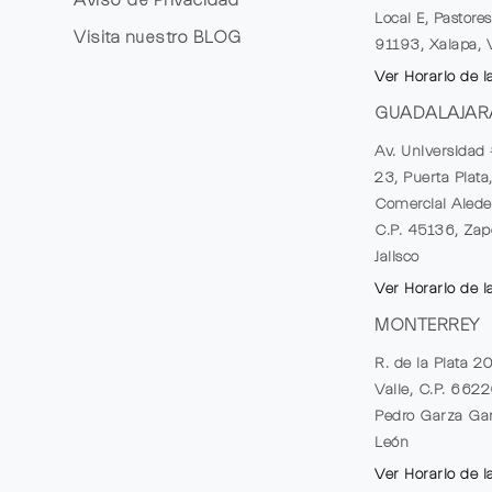
Local E, Pastores
Visita nuestro
BLOG
91193, Xalapa, 
Ver Horario de l
GUADALAJAR
Av. Universidad 
23, Puerta Plata
Comercial Alede
C.P. 45136, Zap
Jalisco
Ver Horario de l
MONTERREY
R. de la Plata 2
Valle, C.P. 662
Pedro Garza Gar
León
Ver Horario de l