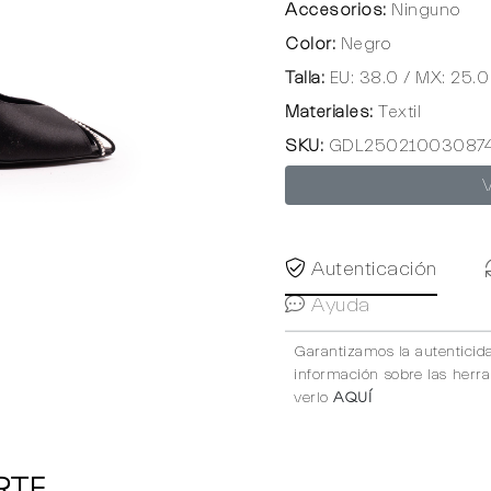
Accesorios:
Ninguno
Color:
Negro
Talla:
EU: 38.0 / MX: 25.0
Materiales:
Textil
SKU:
GDL25021003087
Autenticación
Ayuda
Garantizamos la autenticid
información sobre las herr
verlo
AQUÍ
RTE