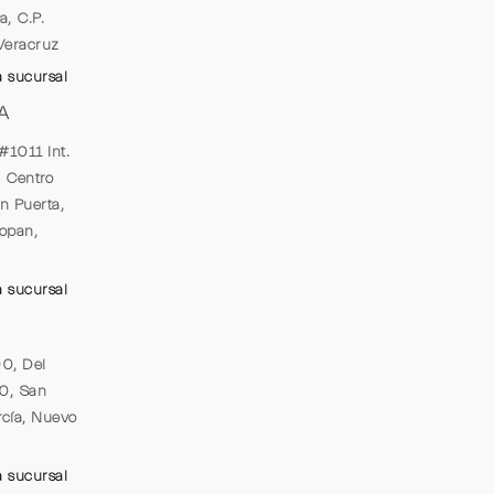
a, C.P.
Veracruz
a sucursal
A
#1011 Int.
, Centro
n Puerta,
opan,
a sucursal
00, Del
20, San
cía, Nuevo
a sucursal