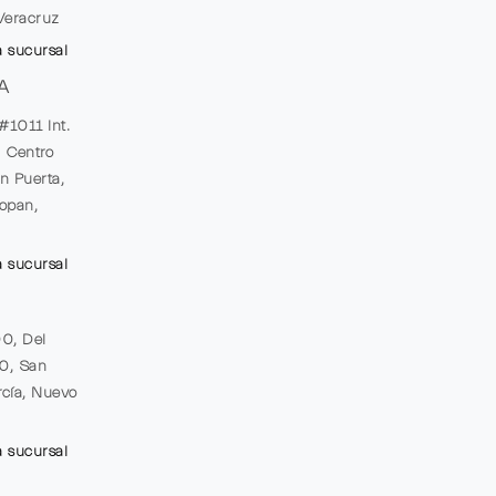
Veracruz
a sucursal
A
#1011 Int.
, Centro
n Puerta,
opan,
a sucursal
00, Del
20, San
cía, Nuevo
a sucursal