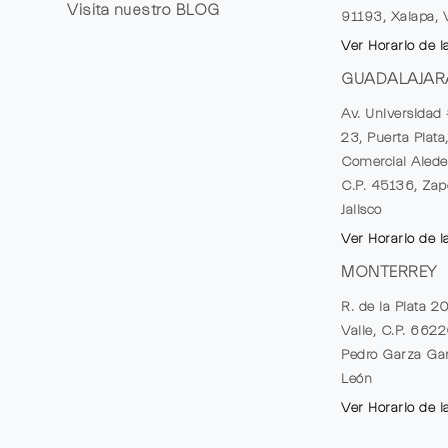
Visita nuestro
BLOG
91193, Xalapa, 
Ver Horario de l
GUADALAJAR
Av. Universidad 
23, Puerta Plata
Comercial Alede
C.P. 45136, Zap
Jalisco
Ver Horario de l
MONTERREY
R. de la Plata 2
Valle, C.P. 662
Pedro Garza Gar
León
Ver Horario de l