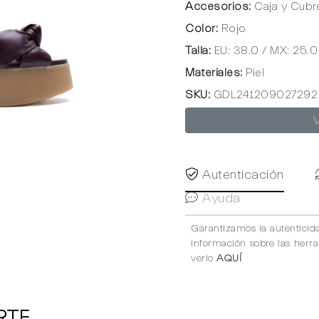
Accesorios:
Caja y Cubr
Color:
Rojo
Talla:
EU: 38.0 / MX: 25.0
Materiales:
Piel
SKU:
GDL241209027292
Autenticación
Ayuda
Garantizamos la autenticid
información sobre las herr
verlo
AQUÍ
RTE