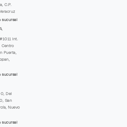
a, C.P.
Veracruz
a sucursal
A
#1011 Int.
, Centro
n Puerta,
opan,
a sucursal
00, Del
20, San
cía, Nuevo
a sucursal