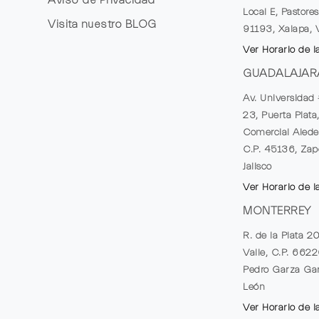
Local E, Pastores
Visita nuestro
BLOG
91193, Xalapa, 
Ver Horario de l
GUADALAJAR
Av. Universidad 
23, Puerta Plata
Comercial Alede
C.P. 45136, Zap
Jalisco
Ver Horario de l
MONTERREY
R. de la Plata 2
Valle, C.P. 662
Pedro Garza Gar
León
Ver Horario de l