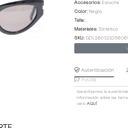
Accesorios:
Estuche
Color:
Negro
Talla:
.
Materiales:
Sintetico
SKU:
GDL26032105606
Autenticación
Ayuda
Garantizamos la autenticid
información sobre las herr
verlo
AQUÍ
RTE