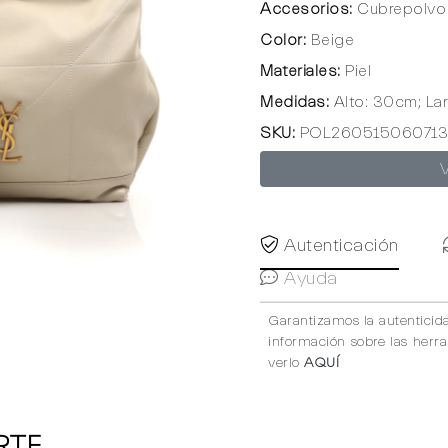
Accesorios:
Cubrepolvo 
Color:
Beige
Materiales:
Piel
Medidas:
Alto: 30cm; La
SKU:
POL260515060713
Autenticación
Ayuda
Garantizamos la autenticid
información sobre las herr
verlo
AQUÍ
RTE