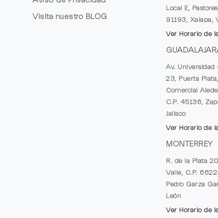
Local E, Pastores
Visita nuestro
BLOG
91193, Xalapa, 
Ver Horario de l
GUADALAJAR
Av. Universidad 
23, Puerta Plata
Comercial Alede
C.P. 45136, Zap
Jalisco
Ver Horario de l
MONTERREY
R. de la Plata 2
Valle, C.P. 662
Pedro Garza Gar
León
Ver Horario de l