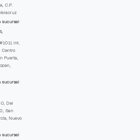
a, C.P.
Veracruz
a sucursal
A
#1011 Int.
, Centro
n Puerta,
opan,
a sucursal
00, Del
20, San
cía, Nuevo
a sucursal