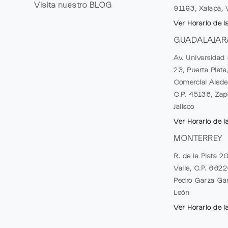
Visita nuestro
BLOG
91193, Xalapa, 
Ver Horario de l
GUADALAJAR
Av. Universidad 
23, Puerta Plata
Comercial Alede
C.P. 45136, Zap
Jalisco
Ver Horario de l
MONTERREY
R. de la Plata 2
Valle, C.P. 662
Pedro Garza Gar
León
Ver Horario de l