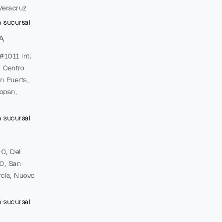
Veracruz
a sucursal
A
#1011 Int.
, Centro
n Puerta,
opan,
a sucursal
00, Del
20, San
cía, Nuevo
a sucursal