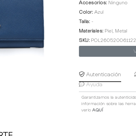
Accesorios:
Ninguno
Color:
Azul
Talla:
-
Materiales:
Piel, Metal
SKU:
POL260520061122
Autenticación
Ayuda
Garantizamos la autenticid
información sobre las herr
verlo
AQUÍ
RTE