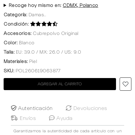
Recoge hoy mismo en:
CDMX, Polanco
Categoría:
Damas..
Condición:
Accesorios:
Cubrepolvo Original
Color:
Blanco
Talla:
EU: 39.0 / MX: 26.0 / US: 9.0
Materiales:
Piel
SKU:
POL260619063877
AGREGAR AL CARRITO
Autenticación
Devoluciones
Envíos
Ayuda
Garantizamos la autenticidad de cada artículo con un