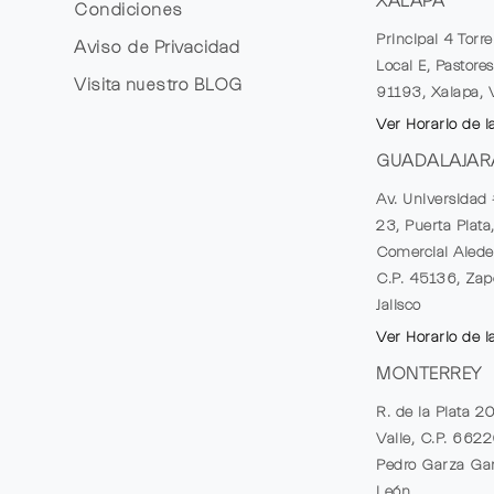
XALAPA
Condiciones
Principal 4 Torr
Aviso de Privacidad
Local E, Pastores
Visita nuestro
BLOG
91193, Xalapa, 
Ver Horario de l
GUADALAJAR
Av. Universidad 
23, Puerta Plata
Comercial Alede
C.P. 45136, Zap
Jalisco
Ver Horario de l
MONTERREY
R. de la Plata 2
Valle, C.P. 662
Pedro Garza Gar
León