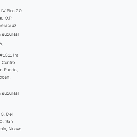
e JV Piso 20
a, C.P.
Veracruz
a sucursal
A
#1011 Int.
, Centro
n Puerta,
opan,
a sucursal
00, Del
20, San
cía, Nuevo