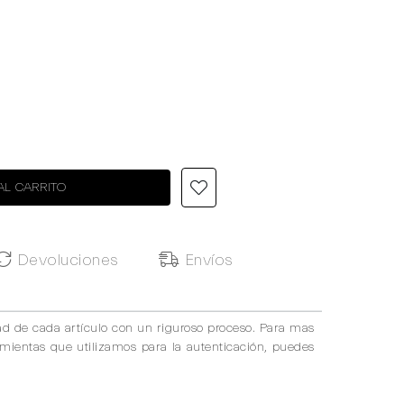
AL CARRITO
Devoluciones
Envíos
ad de cada artículo con un riguroso proceso. Para mas
amientas que utilizamos para la autenticación, puedes