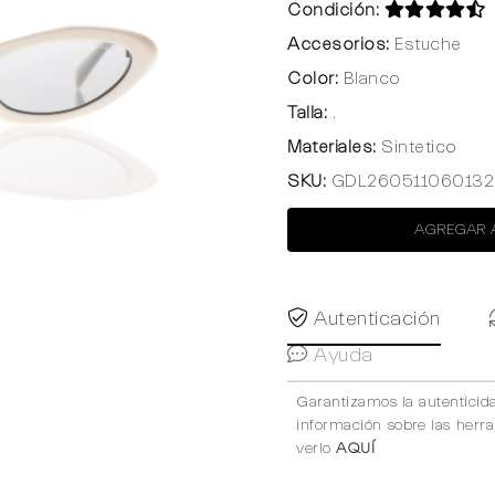
Condición:
Accesorios:
Estuche
Color:
Blanco
Talla:
.
Materiales:
Sintetico
SKU:
GDL260511060132
AGREGAR 
Autenticación
Ayuda
Garantizamos la autenticid
información sobre las herr
verlo
AQUÍ