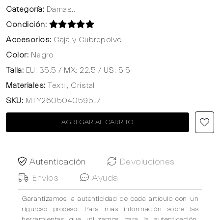
Categoría:
Damas..
Condición:
Accesorios:
Caja y Cubrepolvo
Color:
Negro
Talla:
EU: 35.5 / MX: 22.5 / US: 5.5
Materiales:
Textil, Cristal
SKU:
MTY260504059517
AGREGAR AL CARRITO
Autenticación
Devoluciones
Envíos
Ayuda
Garantizamos la autenticidad de cada artículo con un
riguroso proceso. Para mas información sobre las
herramientas que utilizamos para la autenticación,