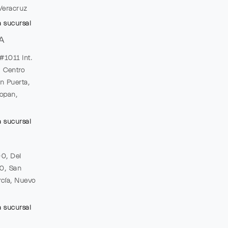
Veracruz
a sucursal
A
#1011 Int.
, Centro
n Puerta,
opan,
a sucursal
00, Del
20, San
cía, Nuevo
a sucursal