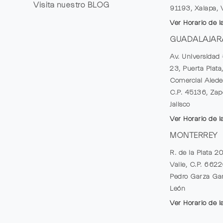
Visita nuestro
BLOG
91193, Xalapa, 
Ver Horario de l
GUADALAJAR
Av. Universidad 
23, Puerta Plata
Comercial Alede
C.P. 45136, Zap
Jalisco
Ver Horario de l
MONTERREY
R. de la Plata 2
Valle, C.P. 662
Pedro Garza Gar
León
Ver Horario de l