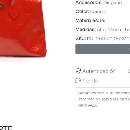
Accesorios:
Ninguno
Color:
Naranja
Materiales:
Piel
Medidas:
Alto: 17.5cm; L
SKU:
POL260522061312
Autenticación
Ayuda
Garantizamos la autenticid
información sobre las herr
verlo
AQUÍ
RTE