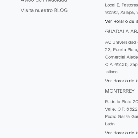
Local E, Pastores
Visita nuestro
BLOG
91193, Xalapa, 
Ver Horario de l
GUADALAJAR
Av. Universidad 
23, Puerta Plata
Comercial Alede
C.P. 45136, Zap
Jalisco
Ver Horario de l
MONTERREY
R. de la Plata 2
Valle, C.P. 662
Pedro Garza Gar
León
Ver Horario de l