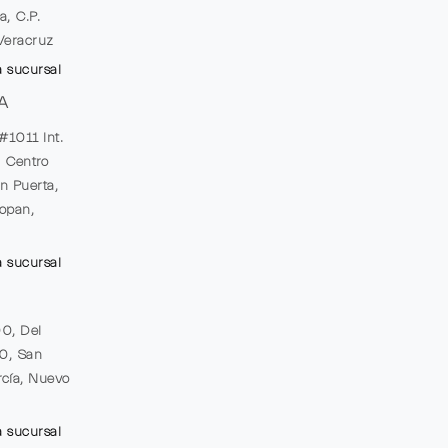
a, C.P.
Veracruz
a sucursal
A
#1011 Int.
, Centro
n Puerta,
opan,
a sucursal
00, Del
20, San
cía, Nuevo
a sucursal