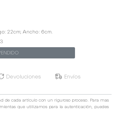
rgo: 22cm; Ancho: 6cm.
3
VENDIDO
Devoluciones
Envíos
ad de cada artículo con un riguroso proceso. Para mas
amientas que utilizamos para la autenticación, puedes