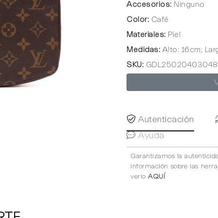
Accesorios:
Ninguno
Color:
Café
Materiales:
Piel
Medidas:
Alto: 16cm; La
SKU:
GDL25020403048
Autenticación
Ayuda
Garantizamos la autenticid
información sobre las herr
verlo
AQUÍ
RTE