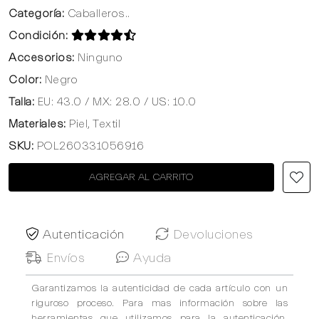
Categoría:
Caballeros..
Condición:
Accesorios:
Ninguno
Color:
Negro
Talla:
EU: 43.0 / MX: 28.0 / US: 10.0
Materiales:
Piel, Textil
SKU:
POL260331056916
AGREGAR AL CARRITO
Autenticación
Devoluciones
Envíos
Ayuda
Garantizamos la autenticidad de cada artículo con un
riguroso proceso. Para mas información sobre las
herramientas que utilizamos para la autenticación,