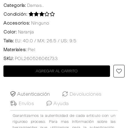
Categoría:
Damas..
Condición:
Accesorios:
Ninguno
Color:
Naranja
Talla:
EU: 40.0 / MX: 26.5 / US: 9.5
Materiales:
Piel
SKU:
POL260526061733
AGREGAR AL CARRITO
Autenticación
Devoluciones
Envíos
Ayuda
Garantizamos la autenticidad de cada artículo con un
riguroso proceso. Para mas información sobre las
herramientas que utilizamos para la autenticación,