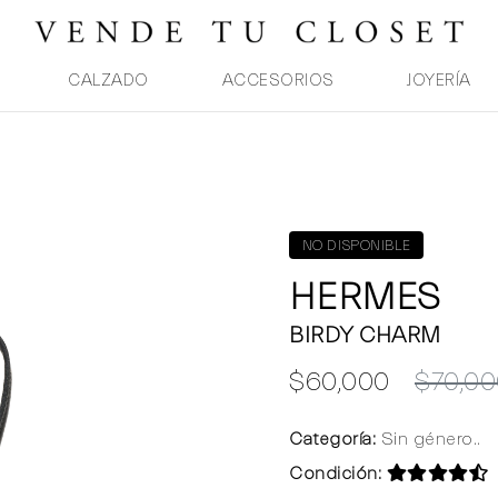
CALZADO
ACCESORIOS
JOYERÍA
M
NO DISPONIBLE
HERMES
BIRDY CHARM
$60,000
$70,00
Categoría:
Sin género..
Condición: