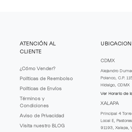
ATENCIÓN AL
UBICACION
CLIENTE
CDMX
¿Cómo Vender?
Alejandro Duma
Polanco, C.P. 1
Políticas de Reembolso
Hidalgo, CDMX
Políticas de Envíos
Ver Horario de l
Términos y
XALAPA
Condiciones
Principal 4 Torr
Aviso de Privacidad
Local E, Pastores
Visita nuestro
BLOG
91193, Xalapa, 