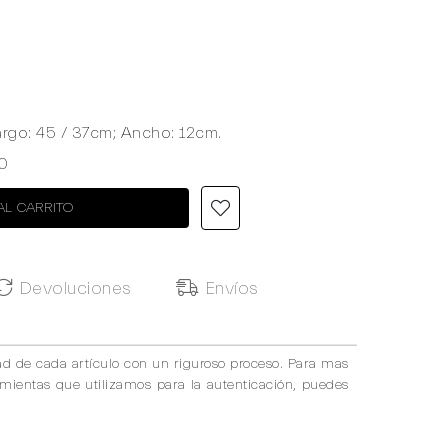
argo: 45 / 37cm; Ancho: 12cm.
0
AL CARRITO
Devoluciones
Envíos
ad de cada artículo con un riguroso proceso. Para mas
amientas que utilizamos para la autenticación, puedes