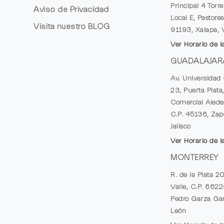
Principal 4 Torr
Aviso de Privacidad
Local E, Pastores
Visita nuestro
BLOG
91193, Xalapa, 
Ver Horario de l
GUADALAJAR
Av. Universidad 
23, Puerta Plata
Comercial Alede
C.P. 45136, Zap
Jalisco
Ver Horario de l
MONTERREY
R. de la Plata 2
Valle, C.P. 662
Pedro Garza Gar
León