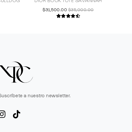
BULLDOG
DIOR BOOK TOTE SAVANNAH
SAI
$31,500.00
$35,000.00
Suscríbete a nuestro newsletter.