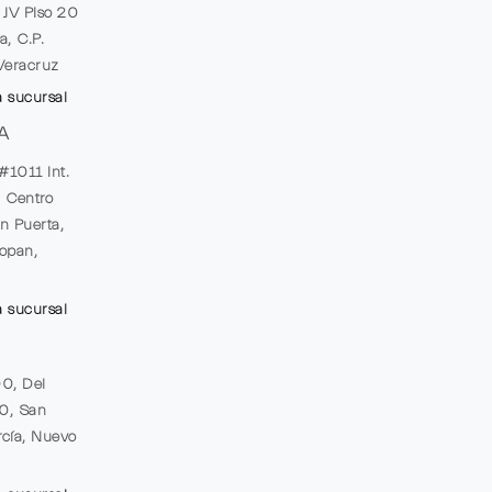
e JV Piso 20
a, C.P.
Veracruz
a sucursal
A
#1011 Int.
, Centro
n Puerta,
opan,
a sucursal
00, Del
20, San
cía, Nuevo