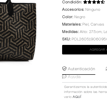
Condición:
Accesorios:
Ninguno
Color:
Negro
Materiales:
Piel, Canvas
Medidas:
Alto: 27.5cm; L
SKU:
POL26051906095
AGREGAR 
Autenticación
Ayuda
Garantizamos la autenticid
información sobre las herr
verlo
AQUÍ